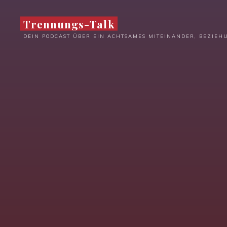
Zum
Inhalt
Trennungs-Talk
springen
DEIN PODCAST ÜBER EIN ACHTSAMES MITEINANDER, BEZIE