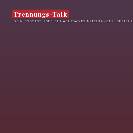
Zum
Inhalt
Trennungs-Talk
springen
DEIN PODCAST ÜBER EIN ACHTSAMES MITEINANDER, BEZIE