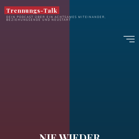
Zum
Trennungs-Talk
Inhalt
DEIN PODCAST ÜBER EIN ACHTSAMES MITEINANDER,
springen
BEZIEHUNGSENDE UND NEUSTART
NIE WIEDER