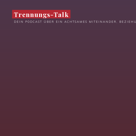
Zum
Inhalt
Trennungs-Talk
springen
DEIN PODCAST ÜBER EIN ACHTSAMES MITEINANDER, BEZIE