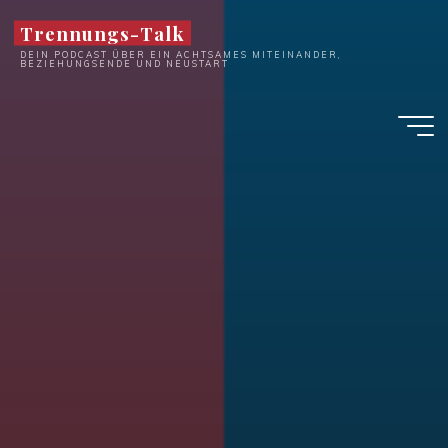
Zum
Trennungs-Talk
Inhalt
DEIN PODCAST ÜBER EIN ACHTSAMES MITEINANDER,
springen
BEZIEHUNGSENDE UND NEUSTART