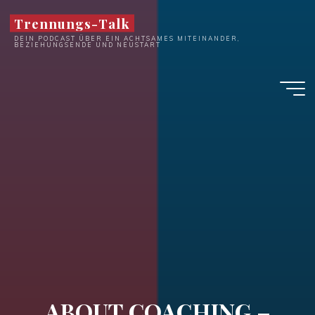
Zum
Trennungs-Talk
Inhalt
DEIN PODCAST ÜBER EIN ACHTSAMES MITEINANDER,
springen
BEZIEHUNGSENDE UND NEUSTART
ABOUT COACHING –