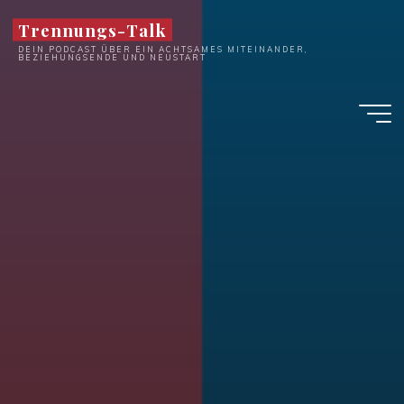
Zum
Trennungs-Talk
Inhalt
DEIN PODCAST ÜBER EIN ACHTSAMES MITEINANDER,
springen
BEZIEHUNGSENDE UND NEUSTART