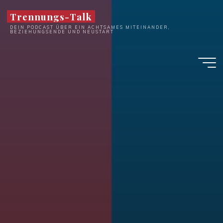
Zum
Trennungs-Talk
Inhalt
DEIN PODCAST ÜBER EIN ACHTSAMES MITEINANDER,
springen
BEZIEHUNGSENDE UND NEUSTART