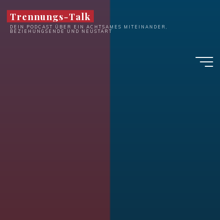
Zum
Trennungs-Talk
Inhalt
DEIN PODCAST ÜBER EIN ACHTSAMES MITEINANDER,
springen
BEZIEHUNGSENDE UND NEUSTART