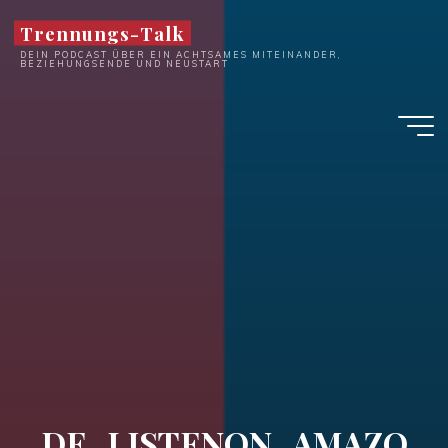
Zum
Trennungs-Talk
Inhalt
DEIN PODCAST ÜBER EIN ACHTSAMES MITEINANDER,
springen
BEZIEHUNGSENDE UND NEUSTART
DE_LISTENON_AMAZO