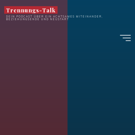
Zum
Trennungs-Talk
Inhalt
DEIN PODCAST ÜBER EIN ACHTSAMES MITEINANDER,
springen
BEZIEHUNGSENDE UND NEUSTART