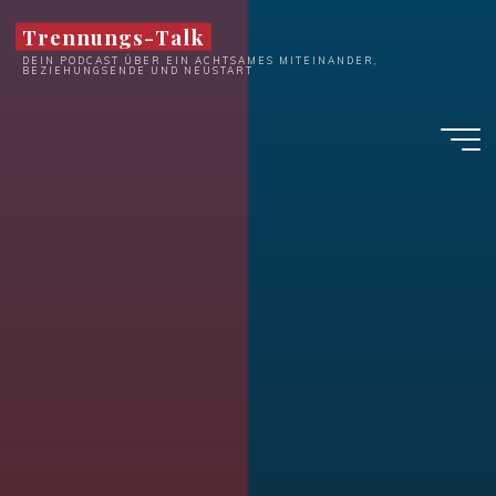
Zum
Trennungs-Talk
Inhalt
DEIN PODCAST ÜBER EIN ACHTSAMES MITEINANDER,
springen
BEZIEHUNGSENDE UND NEUSTART