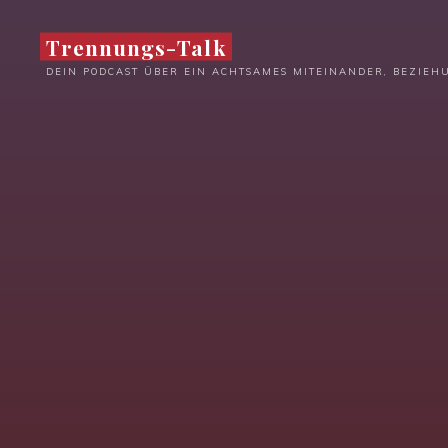
Zum
Inhalt
Trennungs-Talk
springen
DEIN PODCAST ÜBER EIN ACHTSAMES MITEINANDER, BEZIE