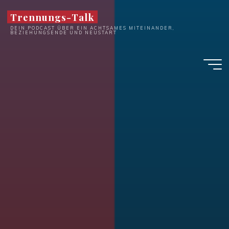
Zum
Trennungs-Talk
Inhalt
DEIN PODCAST ÜBER EIN ACHTSAMES MITEINANDER,
springen
BEZIEHUNGSENDE UND NEUSTART