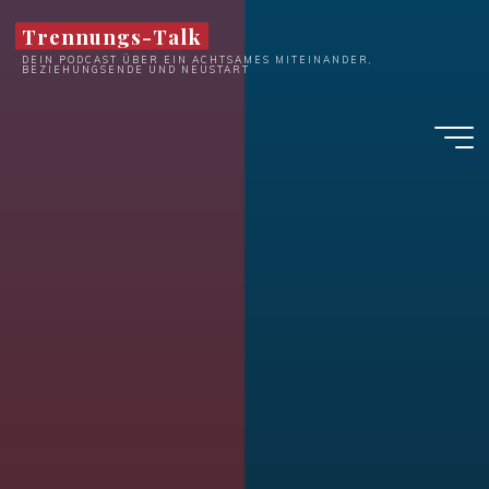
Zum
Trennungs-Talk
Inhalt
DEIN PODCAST ÜBER EIN ACHTSAMES MITEINANDER,
springen
BEZIEHUNGSENDE UND NEUSTART